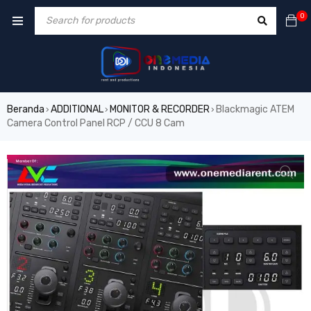
0
Beranda
ADDITIONAL
MONITOR & RECORDER
Blackmagic ATEM
›
›
›
Camera Control Panel RCP / CCU 8 Cam