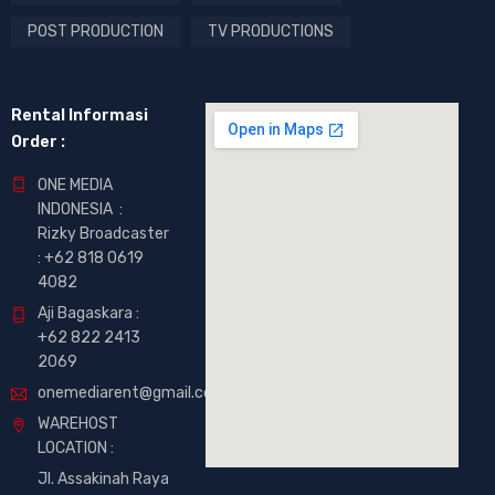
POST PRODUCTION
TV PRODUCTIONS
Rental Informasi
Order :
ONE MEDIA
INDONESIA :
Rizky Broadcaster
:
+62 818 0619
4082
Aji Bagaskara :
+62 822 2413
2069
onemediarent@gmail.com
WAREHOST
LOCATION :
Jl. Assakinah Raya